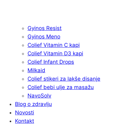
Gyinos Resist
Gyinos Meno
Colief Vitamin C kapi
Colief Vitamin D3 kapi
Colief Infant Drops
Milkaid
Colief stikeri za lakše disanje
Colief bebi ulje za masažu
NavoSolv
Blog o zdravlju
Novosti
Kontakt