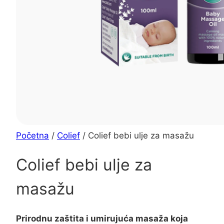
Početna
/
Colief
/ Colief bebi ulje za masažu
Colief bebi ulje za
masažu
Prirodnu zaštita i umirujuća masaža koja