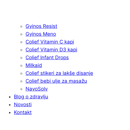
Gyinos Resist
Gyinos Meno
Colief Vitamin C kapi
Colief Vitamin D3 kapi
Colief Infant Drops
Milkaid
Colief stikeri za lakše disanje
Colief bebi ulje za masažu
NavoSolv
Blog o zdravlju
Novosti
Kontakt