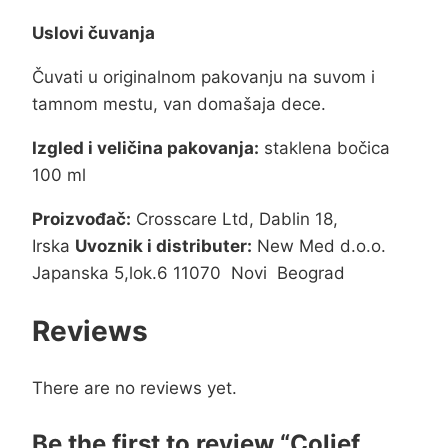
Uslovi čuvanja
Čuvati u originalnom pakovanju na suvom i
tamnom mestu, van domašaja dece.
Izgled i veličina pakovanja:
staklena bočica
100 ml
Proizvođač:
Crosscare Ltd, Dablin 18,
Irska
Uvoznik i distributer:
New Med d.o.o.
Japanska 5,lok.6 11070 Novi Beograd
Reviews
There are no reviews yet.
Be the first to review “Colief