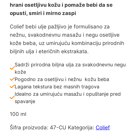
hrani osetljivu kožu i pomaže bebi da se
opusti, smiri i mirno zaspi
Colief bebi ulje pažljivo je formulisano za
nežnu, svakodnevnu masažu i negu osetljive
kože beba, uz umirujuću kombinaciju prirodnih
biljnih ulja i eteričnih ekstrakata.
Sadrži prirodna biljna ulja za svakodnevnu negu
kože
Pogodno za osetljivu i nežnu kožu beba
Lagana tekstura bez masnih tragova
Idealno za umirujuću masažu i opuštanje pred
spavanje
100 ml
Šifra proizvoda:
47-CU
Kategorija:
Colief