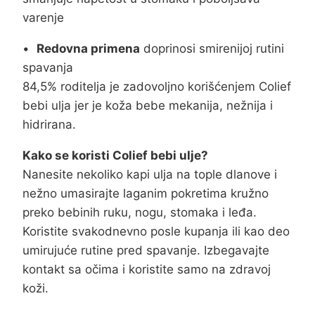
varenje
•
Redovna primena
doprinosi smirenijoj rutini
spavanja
84,5% roditelja je zadovoljno korišćenjem Colief
bebi ulja jer je koža bebe mekanija, nežnija i
hidrirana.
Kako se koristi Colief bebi ulje?
Nanesite nekoliko kapi ulja na tople dlanove i
nežno umasirajte laganim pokretima kružno
preko bebinih ruku, nogu, stomaka i leđa.
Koristite svakodnevno posle kupanja ili kao deo
umirujuće rutine pred spavanje. Izbegavajte
kontakt sa očima i koristite samo na zdravoj
koži.