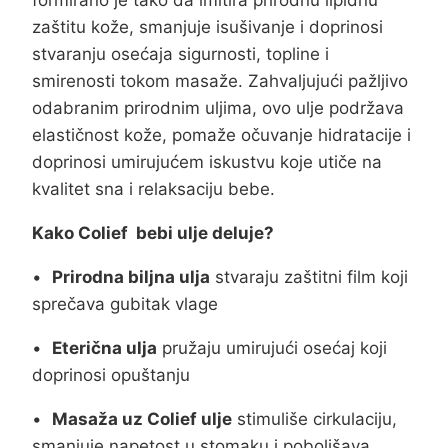
zaštitu kože, smanjuje isušivanje i doprinosi
stvaranju osećaja sigurnosti, topline i
smirenosti tokom masaže. Zahvaljujući pažljivo
odabranim prirodnim uljima, ovo ulje podržava
elastičnost kože, pomaže očuvanje hidratacije i
doprinosi umirujućem iskustvu koje utiče na
kvalitet sna i relaksaciju bebe.
Kako Colief bebi ulje deluje?
•
Prirodna biljna ulja
stvaraju zaštitni film koji
sprečava gubitak vlage
•
Eterična ulja
pružaju umirujući osećaj koji
doprinosi opuštanju
•
Masaža uz Colief ulje
stimuliše cirkulaciju,
smanjuje napetost u stomaku i poboljšava