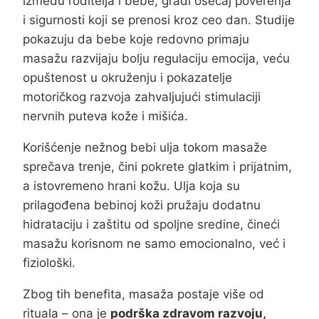
između roditelja i bebe, gradi osećaj poverenja
i sigurnosti koji se prenosi kroz ceo dan. Studije
pokazuju da bebe koje redovno primaju
masažu razvijaju bolju regulaciju emocija, veću
opuštenost u okruženju i pokazatelje
motoričkog razvoja zahvaljujući stimulaciji
nervnih puteva kože i mišića.
Korišćenje nežnog bebi ulja tokom masaže
sprečava trenje, čini pokrete glatkim i prijatnim,
a istovremeno hrani kožu. Ulja koja su
prilagođena bebinoj koži pružaju dodatnu
hidrataciju i zaštitu od spoljne sredine, čineći
masažu korisnom ne samo emocionalno, već i
fiziološki.
Zbog tih benefita, masaža postaje više od
rituala – ona je
podrška zdravom razvoju,