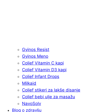
Gyinos Resist
Gyinos Meno
Colief Vitamin C kapi
Colief Vitamin D3 kapi
Colief Infant Drops
Milkaid
Colief stikeri za lakše disanje
Colief bebi ulje za masažu
NavoSolv
Blog o zdravlju