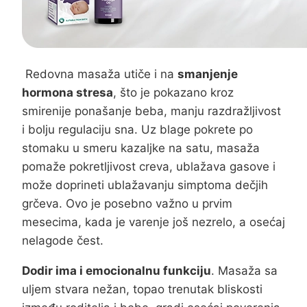
Redovna masaža utiče i na
smanjenje
hormona stresa
, što je pokazano kroz
smirenije ponašanje beba, manju razdražljivost
i bolju regulaciju sna. Uz blage pokrete po
stomaku u smeru kazaljke na satu, masaža
pomaže pokretljivost creva, ublažava gasove i
može doprineti ublažavanju simptoma dečjih
grčeva. Ovo je posebno važno u prvim
mesecima, kada je varenje još nezrelo, a osećaj
nelagode čest.
Dodir ima i emocionalnu funkciju
. Masaža sa
uljem stvara nežan, topao trenutak bliskosti