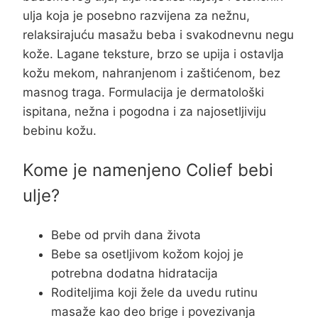
ulja koja je posebno razvijena za nežnu,
relaksirajuću masažu beba i svakodnevnu negu
kože. Lagane teksture, brzo se upija i ostavlja
kožu mekom, nahranjenom i zaštićenom, bez
masnog traga. Formulacija je dermatološki
ispitana, nežna i pogodna i za najosetljiviju
bebinu kožu.
Kome je namenjeno Colief bebi
ulje?
Bebe od prvih dana života
Bebe sa osetljivom kožom kojoj je
potrebna dodatna hidratacija
Roditeljima koji žele da uvedu rutinu
masaže kao deo brige i povezivanja