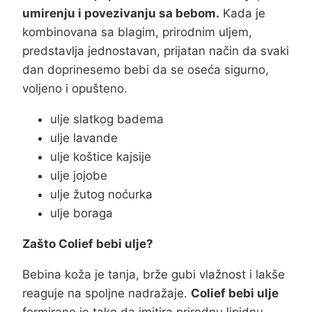
umirenju i povezivanju sa bebom.
Kada je
kombinovana sa blagim, prirodnim uljem,
predstavlja jednostavan, prijatan način da svaki
dan doprinesemo bebi da se oseća sigurno,
voljeno i opušteno.
ulje slatkog badema
ulje lavande
ulje koštice kajsije
ulje jojobe
ulje žutog noćurka
ulje boraga
Zašto Colief bebi ulje?
Bebina koža je tanja, brže gubi vlažnost i lakše
reaguje na spoljne nadražaje.
Colief bebi ulje
formirano je tako da imitira prirodnu lipidnu