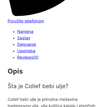
Poručite telefonom
Namena
Sastav
Delovanje
Upotreba
Reviews(0)
Opis
Šta je Colief bebi ulje?
Colief bebi ulje je prirodna mešavina
bademovog ulja, ulja koštica kajsije i eteričnih