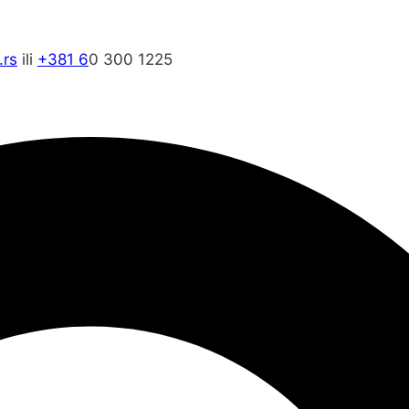
rs
ili
+381 6
0 300 1225