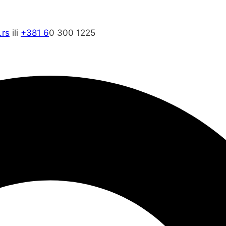
rs
ili
+381 6
0 300 1225