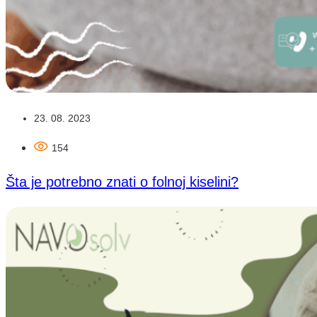
23. 08. 2023
154
Šta je potrebno znati o folnoj kiselini?