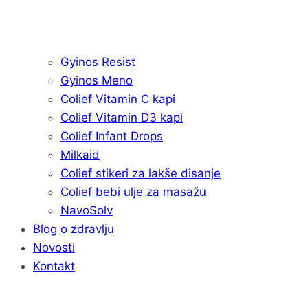
Gyinos Resist
Gyinos Meno
Colief Vitamin C kapi
Colief Vitamin D3 kapi
Colief Infant Drops
Milkaid
Colief stikeri za lakše disanje
Colief bebi ulje za masažu
NavoSolv
Blog o zdravlju
Novosti
Kontakt