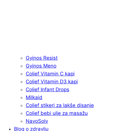
Gyinos Resist
Gyinos Meno
Colief Vitamin C kapi
Colief Vitamin D3 kapi
Colief Infant Drops
Milkaid
Colief stikeri za lakše disanje
Colief bebi ulje za masažu
NavoSolv
Blog o zdravlju