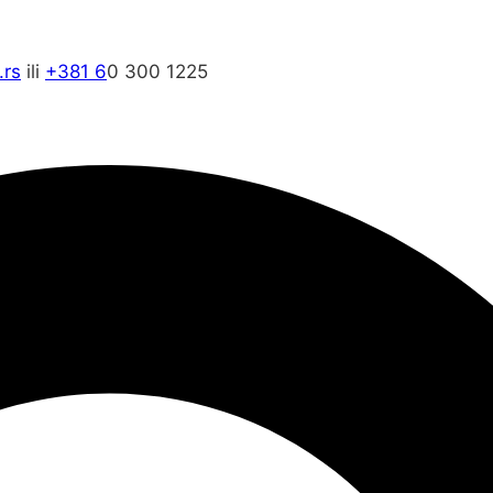
rs
ili
+381 6
0 300 1225