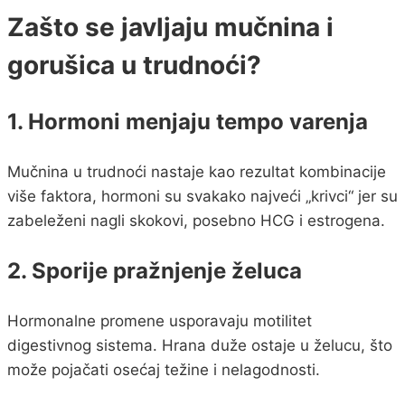
Zašto se javljaju mučnina i
gorušica u trudnoći?
1. Hormoni menjaju tempo varenja
Mučnina u trudnoći nastaje kao rezultat kombinacije
više faktora, hormoni su svakako najveći „krivci“ jer su
zabeleženi nagli skokovi, posebno HCG i estrogena.
2. Sporije pražnjenje želuca
Hormonalne promene usporavaju motilitet
digestivnog sistema. Hrana duže ostaje u želucu, što
može pojačati osećaj težine i nelagodnosti.