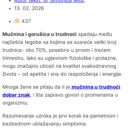
Autor tekst:
dr Simonida Mitić
13. 02. 2026
437
Mučnina i gorušica u trudnoći
spadaju među
najčešće tegobe sa kojima se susreće veliki broj
trudnica- oko 70%, posebno u prvom i trećem
trimestru. Iako su uglavnom fiziološke i prolazne,
mogu značajno uticati na kvalitet svakodnevnog
života – od apetita i sna do raspoloženja i energije.
Mnoge žene se pitaju da li je
mučnina u trudnoći
dobar znak
, i šta zapravo govori o promenama u
organizmu.
Razumevanje uzroka je prvi korak ka pametnom i
bezbednom ublažavanju simptoma.