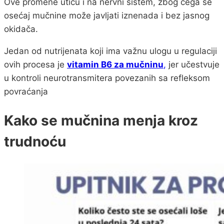
Ove promene utiču i na nervni sistem, zbog čega se
osećaj mučnine može javljati iznenada i bez jasnog
okidača.
Jedan od nutrijenata koji ima važnu ulogu u regulaciji
ovih procesa je
vitamin B6 za mučninu
,
jer učestvuje
u kontroli neurotransmitera povezanih sa refleksom
povraćanja
Kako se mučnina menja kroz
trudnoću