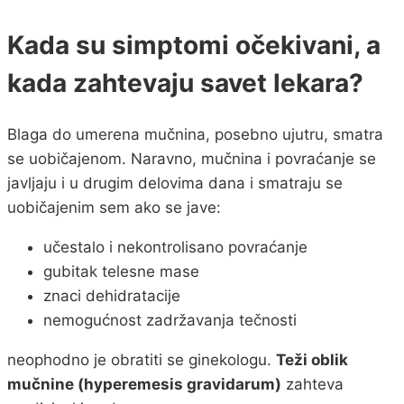
Kada su simptomi očekivani, a
kada zahtevaju savet lekara?
Blaga do umerena mučnina, posebno ujutru, smatra
se uobičajenom. Naravno, mučnina i povraćanje se
javljaju i u drugim delovima dana i smatraju se
uobičajenim sem ako se jave:
učestalo i nekontrolisano povraćanje
gubitak telesne mase
znaci dehidratacije
nemogućnost zadržavanja tečnosti
neophodno je obratiti se ginekologu.
Teži oblik
mučnine (hyperemesis gravidarum)
zahteva