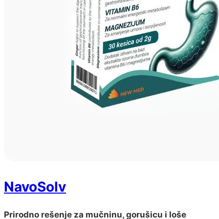
NavoSolv
Prirodno rešenje za mučninu, gorušicu i loše