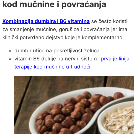
kod mučnine i povraćanja
Kombinacija đumbira i B6 vitamina
se često koristi
za smanjenje mučnine, gorušice i povraćanja jer ima
klinički potvrđeno dejstvo koje je komplementarno:
đumbir utiče na pokretljivost želuca
vitamin B6 deluje na nervni sistem i
prva je linija
terapije kod mučnine u trudnoći