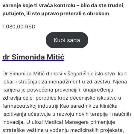
varenje koje ti vraća kontrolu – bilo da ste trudni,
putujete, ili ste upravo preterali s obrokom
1.080,00
RSD
Kupi sada
dr Simonida Mitić
Dr Simonida Mitić donosi višegodišnje iskustvo kao
lekar i stručnjak za menadžment u zdravstvu. Njena
karijera je posvećena prevenciji i unapređenju
zdravlja cele porodice kroz decenijsko iskustvo u
farmaceutskoj industriji.Kao saradnik za klinička
ispitivanja učestvuje u razvoju novih terapija i naučnih
inovacija. U ulozi Medical Managera primenjuje
strateške veštine u vođenju medicinskih projekata,