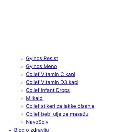
Gyinos Resist
Gyinos Meno
Colief Vitamin C kapi
Colief Vitamin D3 kapi
Colief Infant Drops
Milkaid
Colief stikeri za lakše disanje
Colief bebi ulje za masažu
NavoSolv
Blog o zdravlju