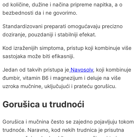
od količine, dužine i načina pripreme napitka, a o
bezbednosti da i ne govorimo.
Standardizovani preparati omogućavaju precizno
doziranje, pouzdaniji i stabilniji efekat.
Kod izraženijih simptoma, pristup koji kombinuje više
sastojaka može biti efikasniji.
Jedan od takvih pristupa je
Navosolv
, koji kombinuje
đumbir, vitamin B6 i magnezijum i deluje na više
uzroka mučnine, uključujući i prateću gorušicu.
Gorušica u trudnoći
Gorušica i mučnina često se zajedno pojavljuju tokom
trudnoće. Naravno, kod nekih trudnica je prisutna