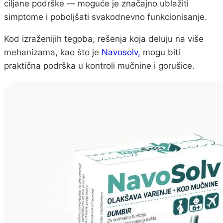
ciljane podrške — moguće je značajno ublažiti
simptome i poboljšati svakodnevno funkcionisanje.
Kod izraženijih tegoba, rešenja koja deluju na više
mehanizama, kao što je
Navosolv,
mogu biti
praktična podrška u kontroli mučnine i gorušice.