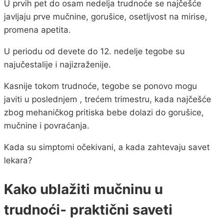
U prvih pet do osam nedelja trudnoće se najčešće
javljaju prve mučnine, gorušice, osetljvost na mirise,
promena apetita.
U periodu od devete do 12. nedelje tegobe su
najučestalije i najizraženije.
Kasnije tokom trudnoće, tegobe se ponovo mogu
javiti u poslednjem , trećem trimestru, kada najčešće
zbog mehaničkog pritiska bebe dolazi do gorušice,
mučnine i povraćanja.
Kada su simptomi očekivani, a kada zahtevaju savet
lekara?
Kako ublažiti mučninu u
trudnoći- praktični saveti