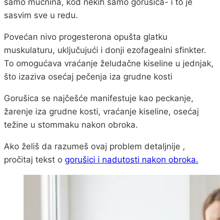
samo mučnina, kod nekih samo gorušica- i to je
sasvim sve u redu.
Povećan nivo progesterona opušta glatku
muskulaturu, uključujući i donji ezofagealni sfinkter.
To omogućava vraćanje želudačne kiseline u jednjak,
što izaziva osećaj pečenja iza grudne kosti
Gorušica se najčešće manifestuje kao peckanje,
žarenje iza grudne kosti, vraćanje kiseline, osećaj
težine u stommaku nakon obroka.
Ako želiš da razumeš ovaj problem detaljnije ,
pročitaj tekst o
gorušici i nadutosti nakon obroka.