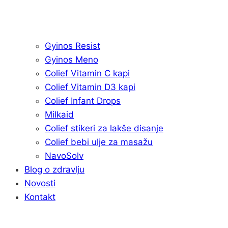
Gyinos Resist
Gyinos Meno
Colief Vitamin C kapi
Colief Vitamin D3 kapi
Colief Infant Drops
Milkaid
Colief stikeri za lakše disanje
Colief bebi ulje za masažu
NavoSolv
Blog o zdravlju
Novosti
Kontakt