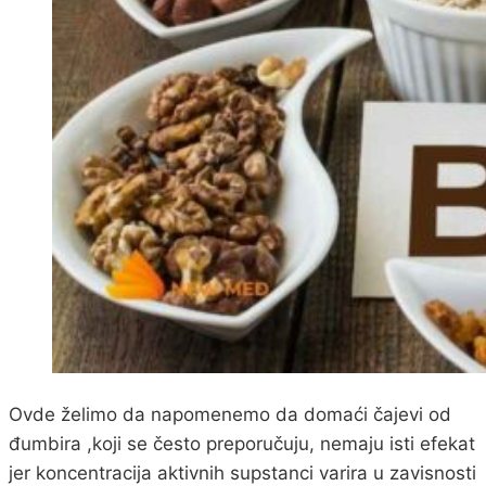
Ovde želimo da napomenemo da domaći čajevi od
đumbira ,koji se često preporučuju, nemaju isti efekat
jer koncentracija aktivnih supstanci varira u zavisnosti