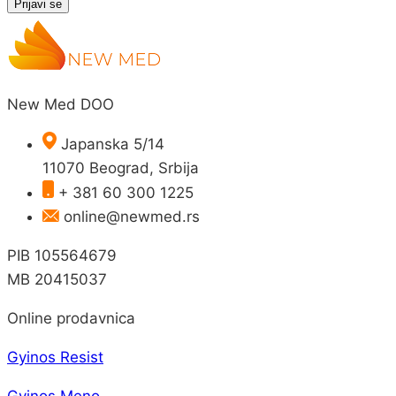
Prijavi se
New Med DOO
Japanska 5/14
11070 Beograd, Srbija
+ 381 60 300 1225
online@newmed.rs
PIB 105564679
MB 20415037
Online prodavnica
Gyinos Resist
Gyinos Meno