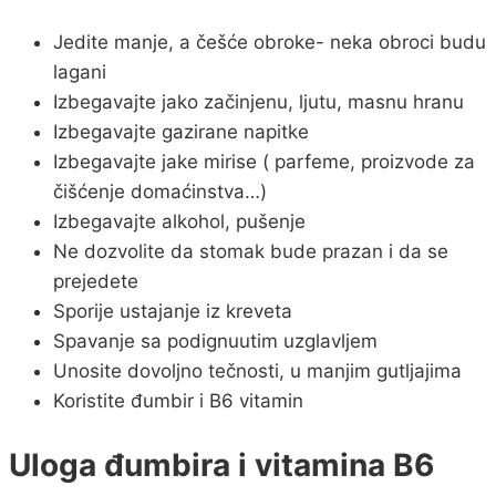
Jedite manje, a češće obroke- neka obroci budu
lagani
Izbegavajte jako začinjenu, ljutu, masnu hranu
Izbegavajte gazirane napitke
Izbegavajte jake mirise ( parfeme, proizvode za
čišćenje domaćinstva…)
Izbegavajte alkohol, pušenje
Ne dozvolite da stomak bude prazan i da se
prejedete
Sporije ustajanje iz kreveta
Spavanje sa podignuutim uzglavljem
Unosite dovoljno tečnosti, u manjim gutljajima
Koristite đumbir i B6 vitamin
Uloga đumbira i vitamina B6