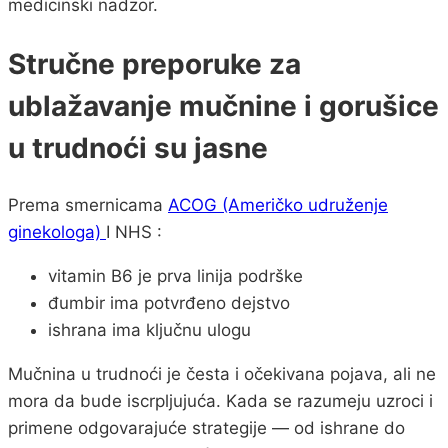
medicinski nadzor.
Stručne preporuke za
ublažavanje mučnine i gorušice
u trudnoći su jasne
Prema smernicama
ACOG (Američko udruženje
ginekologa)
I NHS :
vitamin B6 je prva linija podrške
đumbir ima potvrđeno dejstvo
ishrana ima ključnu ulogu
Mučnina u trudnoći je česta i očekivana pojava, ali ne
mora da bude iscrpljujuća. Kada se razumeju uzroci i
primene odgovarajuće strategije — od ishrane do