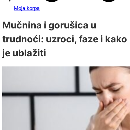
Moja korpa
Mučnina i gorušica u
trudnoći: uzroci, faze i kako
je ublažiti